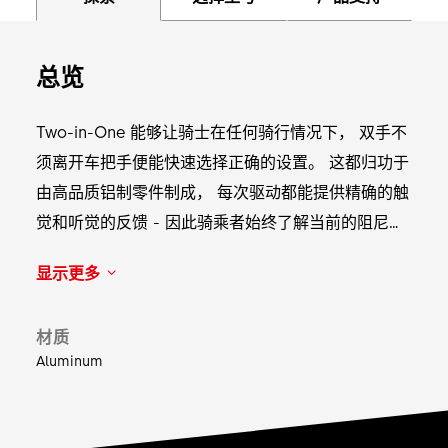
总览
Two-in-One 能够让骑士在任何骑行情况下， 双手不
须离开车把手便能快速选择正确的设置。 这都归功于
由高品质铝制零件制成， 每次驱动都能提供精确的触
觉和听觉的反馈 - 因此骑乘者始终了解当前的阻尼设
置。 Two-In-One 线控拨杆可用于三段可调 DT
显示更多
Swiss 避震前叉和后避震器。
材质
Aluminum