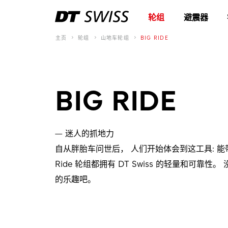
轮组
避震器
主页
轮组
山地车轮组
BIG RIDE
BIG RIDE
— 迷人的抓地力
自从胖胎车问世后， 人们开始体会到这工具: 能带
Ride 轮组都拥有 DT Swiss 的轻量和可
的乐趣吧。