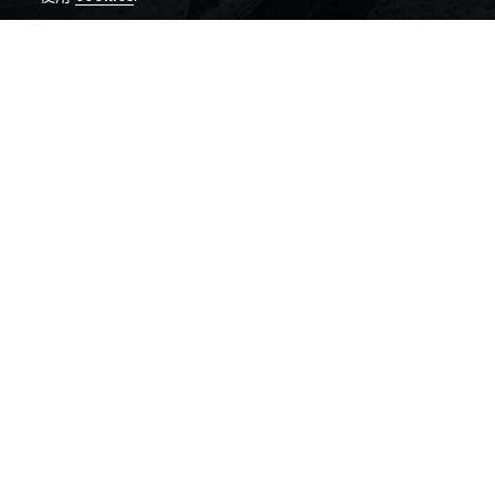
登顶
富尔卡之巅
的
最轻之选
安德马特周边的富尔卡山口是每位攀登者的梦寐之
地。
作为征服这些经典爬坡路段的座驾，BMC 推出全新
爬坡车款，搭载我们崭新的 ARC 1100 SPLINE 38
CS 轮组，助您驰骋山径，逐梦巅峰。
随着每一次踩踏，双腿灼热、空气渐稀……通往山顶的
路从不轻松，正因如此，登顶的瞬间才更加意义非
凡。