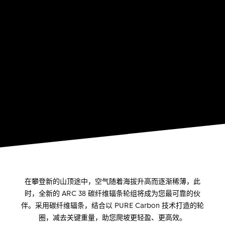
在攀登新的山顶途中，空气随着海拔升高而逐渐稀薄，此
时，全新的 ARC 38 碳纤维辐条轮组将成为您最可靠的伙
伴。采用碳纤维辐条，结合以 PURE Carbon 技术打造的轮
圈，减去关键重量，助您爬坡更轻盈、更高效。