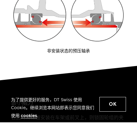
非安装状态的预压轴承
为了提供更好的服务，DT Swiss 使用
最小
阻力
OK
Cookie。继续浏览本网站即表示您同意我们
使用
cookies
.
若此时将花鼓安装在车架或前叉上，则锁固轮组的夹
持力量传递至芯轴，该夹持力会推挤芯轴，从而抵销
轴承初始的预压。因此，轴承环不再轴向压在滚珠