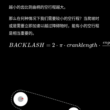
越小的齿比则曲柄的空行程越大。
那么在何种情况下我们需要较小的空行程？当爬坡时
或是需要立即加速以越过障碍物时，能有小的空行程
是相当重要的。
e
n
g
B
A
C
K
L
A
S
H
=
2
⋅
π
⋅
c
=
r
a
n
2
k
⋅
l
e
n
⋅
g
t
h
⋅
e
n
g
a
g
e
m
e
n
⋅
t
a
n
B
A
C
K
L
A
S
H
π
c
r
a
n
k
l
e
n
g
t
h