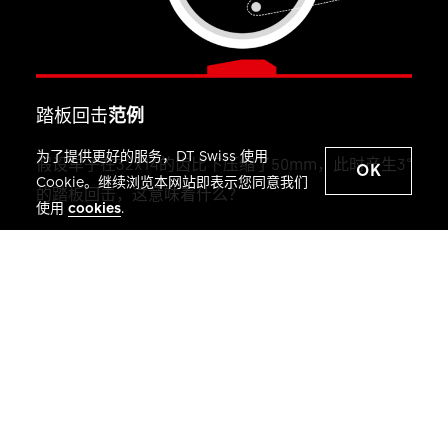
踏板回击
范例
为了提供更好的服务，DT Swiss 使用
假设车子在32x14的齿比下压缩了50mm，此时产生3°
OK
Cookie。继续浏览本网站即表示您同意我们
的踏板回击，这意味着什么？
使用
cookies
.
欲了解咬合角度对踏板回击的影响，您必须知道棘轮
转动的角度：将踏板回击乘以齿比便可得知。
曲柄作动3°，塔基则转动了6.8°。
32
6.8
6.8
°
°
=
3
=
°
⋅
32
3
°
14
⋅
14