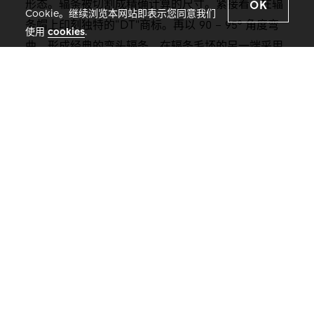
形态。辐条被切割成精确计算的尺寸。紧接着，在辐
OK
Cookie。继续浏览本网站即表示您同意我们
条帽上印刻独特的“DT”商标。再以 90 – 95º 角度弯
使用
cookies
.
曲，形成经典的弯头辐条。在辐条毛坯的另一端采用
滚牙的方法形成螺牙。这确保了正确的长度、经典辐
条的 J 形状并提高了螺牙的强度，从而简化了轮组结
构并增加了强度。
在这之后，辐条会经过多项检查。对辐条头进行光学
检查以确保徽标清晰可见，而且材料的角度没有缺
陷。用数位卡尺测量辐条头直径、弯头长度和螺牙
（长度和直径）。辐条螺牙需要通过人工功能测试。
最后，使用 Trimons 高度计进行零点测量。 每 35
分钟应该对至少一根辐条进行一次这一系列测试。