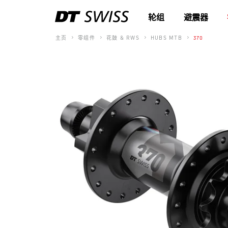
轮组
避震器
主页
零组件
花鼓 & RWS
HUBS MTB
370