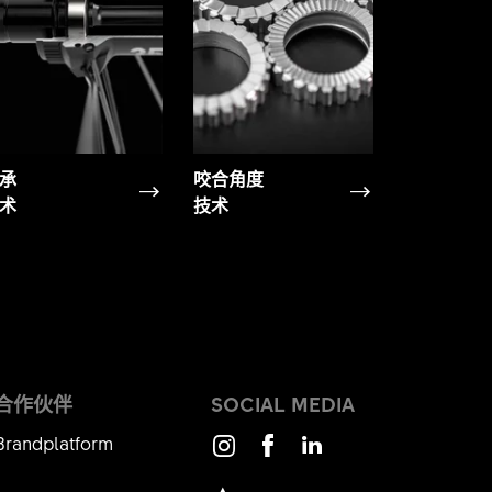
承
咬合角度
术
技术
合作伙伴
SOCIAL MEDIA
Brandplatform
Instagram
Facebook
LinkedIn